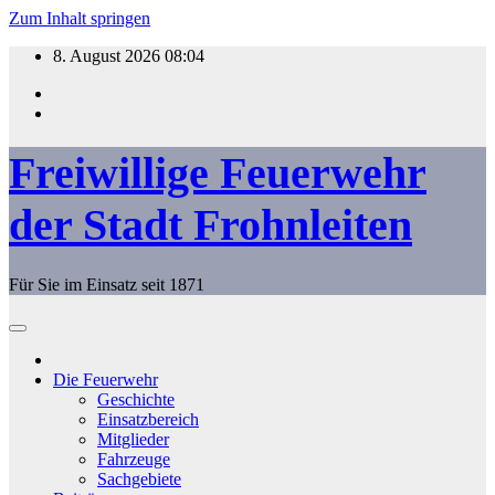
Zum Inhalt springen
8. August 2026
08:04
Freiwillige Feuerwehr
der Stadt Frohnleiten
Für Sie im Einsatz seit 1871
Die Feuerwehr
Geschichte
Einsatzbereich
Mitglieder
Fahrzeuge
Sachgebiete