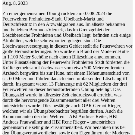
Aug. 8, 2023
Zu einer gemeinsamen Übung rückten am 07.08.2023 die
Feuerwehren Frohnleiten-Stadt, Übelbach-Markt und
Deutschfeistritz in den Arzwaldgraben aus. Im allseits bekannten
und beliebten Bermuda-Viereck, das im Grenzgebiet der
Löschbereiche Frohnleiten und Übelbach liegt, befinden sich einige
Almhütten, welche sehr exponiert gelegen sind. Die
Löschwasserversorgung in diesem Gebiet stellt die Feuerwehren vor
große Herausforderungen. So wurde ein Brand der Moderer-Hütte
in 1.100 Meter Seehöhe nach einem Blitzschlag angenommen.
Unter Einsatzleitung der Feuerwehr Frohnleiten-Stadt förderten die
Kräfte gemeinsam Löschwasser vom etwa 500 Meter entfernten
Arzbach bergwärts bis zur Hütte, mit einem Höhenunterschied von
ca. 60 Meter und führten danach einen umfassenden Löschangriff
durch. Insgesamt waren 13 Fahrzeuge mit 62 Mitgliedern der drei
Feuerwehren an dieser herausfordernden Übung beteiligt. Das
Übungsziel wurde in kürzester Zeit eindrucksvoll erreicht, was
durch die hervorragende Zusammenarbeit aller drei Wehren
unterstrichen wurde. Dies bestätigte auch OBR Gernot Rieger,
welchen wir als Übungsbeobachter begrüßen durften. Auch die
Kommandanten der drei Wehren – ABI Andreas Reiter, HBI
Andreas Frauwallner und HBI Rene Rieger – unterstrichen
gemeinsam die sehr gute Zusammenarbeit. Wir bedanken uns bei
den Übungsverantwortlichen sowie den Eigentümern der Moderer-