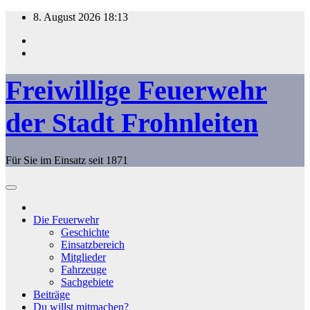
Zum
8. August 2026
18:13
Inhalt
springen
Freiwillige Feuerwehr
der Stadt Frohnleiten
Für Sie im Einsatz seit 1871
Die Feuerwehr
Geschichte
Einsatzbereich
Mitglieder
Fahrzeuge
Sachgebiete
Beiträge
Du willst mitmachen?