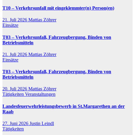
T10 – Verkehrsunfall mit eingeklemmter(n) Person(en)
21. Juli 2026
Mattias Zöhrer
Einsätze
T03 – Verkehrsunfall, Fahrzeugbergung, Binden von
Betriebsmitteln
21. Juli 2026
Mattias Zöhrer
Einsätze
T03 – Verkehrsunfall, Fahrzeugbergung, Binden von
Betriebsmitteln
20. Juli 2026
Mattias Zöhrer
Tätigkeiten
Veranstaltungen
Landesfeuerwehrleistungsbewerb in St.Margarethen an der
Raab
27. Juni 2026
Justin Leindl
Tätigkeiten