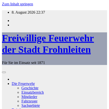
Zum Inhalt springen
8. August 2026
22:37
Freiwillige Feuerwehr
der Stadt Frohnleiten
Für Sie im Einsatz seit 1871
Die Feuerwehr
Geschichte
Einsatzbereich
Mitglieder
Fahrzeuge
Sachgebiete