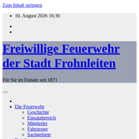
Zum Inhalt springen
10. August 2026
16:30
Freiwillige Feuerwehr
der Stadt Frohnleiten
Für Sie im Einsatz seit 1871
Die Feuerwehr
Geschichte
Einsatzbereich
Mitglieder
Fahrzeuge
Sachgebiete