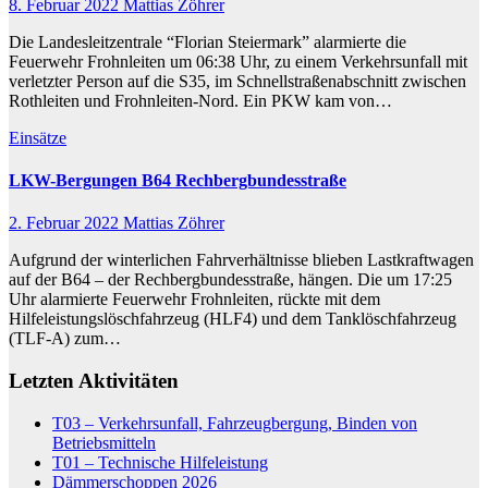
8. Februar 2022
Mattias Zöhrer
Die Landesleitzentrale “Florian Steiermark” alarmierte die
Feuerwehr Frohnleiten um 06:38 Uhr, zu einem Verkehrsunfall mit
verletzter Person auf die S35, im Schnellstraßenabschnitt zwischen
Rothleiten und Frohnleiten-Nord. Ein PKW kam von…
Einsätze
LKW-Bergungen B64 Rechbergbundesstraße
2. Februar 2022
Mattias Zöhrer
Aufgrund der winterlichen Fahrverhältnisse blieben Lastkraftwagen
auf der B64 – der Rechbergbundesstraße, hängen. Die um 17:25
Uhr alarmierte Feuerwehr Frohnleiten, rückte mit dem
Hilfeleistungslöschfahrzeug (HLF4) und dem Tanklöschfahrzeug
(TLF-A) zum…
Letzten Aktivitäten
T03 – Verkehrsunfall, Fahrzeugbergung, Binden von
Betriebsmitteln
T01 – Technische Hilfeleistung
Dämmerschoppen 2026