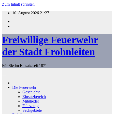
Zum Inhalt springen
10. August 2026
21:27
Freiwillige Feuerwehr
der Stadt Frohnleiten
Für Sie im Einsatz seit 1871
Die Feuerwehr
Geschichte
Einsatzbereich
Mitglieder
Fahrzeuge
Sachgebiete