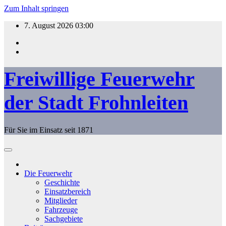
Zum Inhalt springen
7. August 2026
03:00
Freiwillige Feuerwehr
der Stadt Frohnleiten
Für Sie im Einsatz seit 1871
Die Feuerwehr
Geschichte
Einsatzbereich
Mitglieder
Fahrzeuge
Sachgebiete