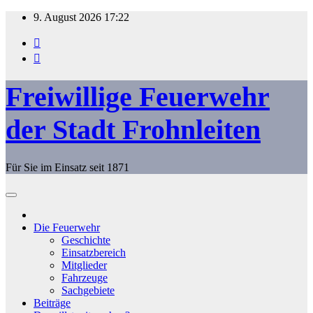
Zum
9. August 2026
17:22
Inhalt
springen
Freiwillige Feuerwehr
der Stadt Frohnleiten
Für Sie im Einsatz seit 1871
Die Feuerwehr
Geschichte
Einsatzbereich
Mitglieder
Fahrzeuge
Sachgebiete
Beiträge