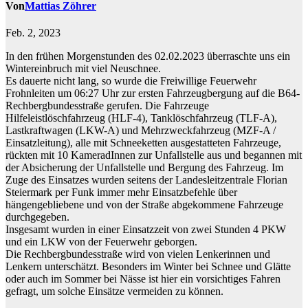
Von
Mattias Zöhrer
Feb. 2, 2023
In den frühen Morgenstunden des 02.02.2023 überraschte uns ein
Wintereinbruch mit viel Neuschnee.
Es dauerte nicht lang, so wurde die Freiwillige Feuerwehr
Frohnleiten um 06:27 Uhr zur ersten Fahrzeugbergung auf die B64-
Rechbergbundesstraße gerufen. Die Fahrzeuge
Hilfeleistlöschfahrzeug (HLF-4), Tanklöschfahrzeug (TLF-A),
Lastkraftwagen (LKW-A) und Mehrzweckfahrzeug (MZF-A /
Einsatzleitung), alle mit Schneeketten ausgestatteten Fahrzeuge,
rückten mit 10 KameradInnen zur Unfallstelle aus und begannen mit
der Absicherung der Unfallstelle und Bergung des Fahrzeug. Im
Zuge des Einsatzes wurden seitens der Landesleitzentrale Florian
Steiermark per Funk immer mehr Einsatzbefehle über
hängengebliebene und von der Straße abgekommene Fahrzeuge
durchgegeben.
Insgesamt wurden in einer Einsatzzeit von zwei Stunden 4 PKW
und ein LKW von der Feuerwehr geborgen.
Die Rechbergbundesstraße wird von vielen Lenkerinnen und
Lenkern unterschätzt. Besonders im Winter bei Schnee und Glätte
oder auch im Sommer bei Nässe ist hier ein vorsichtiges Fahren
gefragt, um solche Einsätze vermeiden zu können.