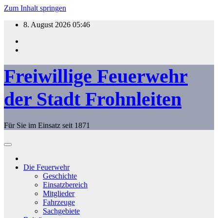
Zum Inhalt springen
8. August 2026
05:46
Freiwillige Feuerwehr
der Stadt Frohnleiten
Für Sie im Einsatz seit 1871
Die Feuerwehr
Geschichte
Einsatzbereich
Mitglieder
Fahrzeuge
Sachgebiete