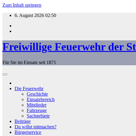
Zum Inhalt springen
6. August 2026
02:50
Freiwillige Feuerwehr der S
Für Sie im Einsatz seit 1871
Die Feuerwehr
Geschichte
Einsatzbereich
Mitglieder
Fahrzeuge
Sachgebiete
Beiträge
Du willst mitmachen?
Bürgerservice