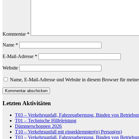
Kommentar
*
Name
*
E-Mail-Adresse
*
Website
Name, E-Mail-Adresse und Website in diesem Browser für meine
Letzten Aktivitäten
T03 – Verkehrsunfall, Fahrzeugbergung, Binden von Betriebsm
T01 – Technische Hilfeleistung
Dämmerschoppen 2026
T10 – Verkehrsunfall mit eingeklemmter(n) Person(en)
T03 – Verkehrsunfall, Fahrzeugbergung, Binden von Betriebsm