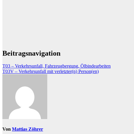
Beitragsnavigation
T03 – Verkehrsunfall, Fahrzeugbergung, Ölbindearbeiten
T03V – Verkehrsunfall mit verletzter(n) Person(en)
Von
Mattias Zöhrer