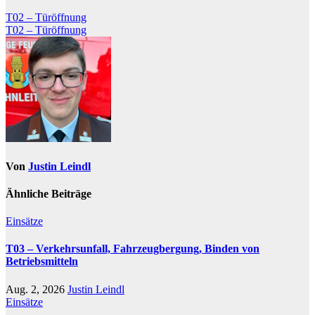
Beitragsnavigation
T02 – Türöffnung
T02 – Türöffnung
Von
Justin Leindl
Ähnliche Beiträge
Einsätze
T03 – Verkehrsunfall, Fahrzeugbergung, Binden von
Betriebsmitteln
Aug. 2, 2026
Justin Leindl
Einsätze