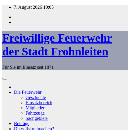
Zum
7. August 2026
10:05
Inhalt
springen
Freiwillige Feuerwehr
der Stadt Frohnleiten
Für Sie im Einsatz seit 1871
Die Feuerwehr
Geschichte
Einsatzbereich
Mitglieder
Fahrzeuge
Sachgebiete
Beiträge
Du willst mitmachen?