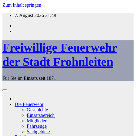
Zum Inhalt springen
7. August 2026
21:48
Freiwillige Feuerwehr
der Stadt Frohnleiten
Für Sie im Einsatz seit 1871
Die Feuerwehr
Geschichte
Einsatzbereich
Mitglieder
Fahrzeuge
Sachgebiete