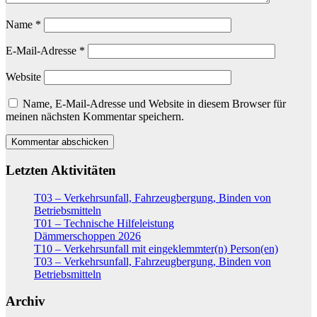
Name
*
E-Mail-Adresse
*
Website
Name, E-Mail-Adresse und Website in diesem Browser für
meinen nächsten Kommentar speichern.
Letzten Aktivitäten
T03 – Verkehrsunfall, Fahrzeugbergung, Binden von
Betriebsmitteln
T01 – Technische Hilfeleistung
Dämmerschoppen 2026
T10 – Verkehrsunfall mit eingeklemmter(n) Person(en)
T03 – Verkehrsunfall, Fahrzeugbergung, Binden von
Betriebsmitteln
Archiv