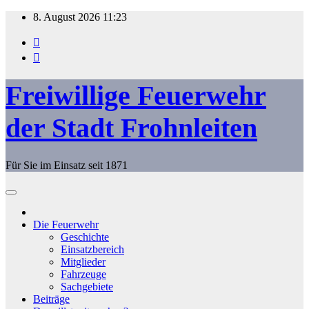
Zum
8. August 2026
11:23
Inhalt
springen
Freiwillige Feuerwehr
der Stadt Frohnleiten
Für Sie im Einsatz seit 1871
Die Feuerwehr
Geschichte
Einsatzbereich
Mitglieder
Fahrzeuge
Sachgebiete
Beiträge