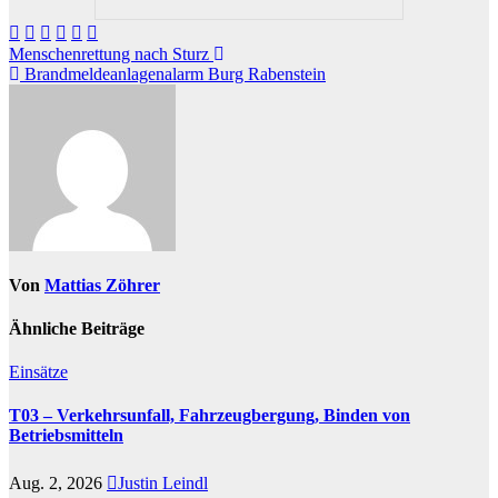
Beitragsnavigation
Menschenrettung nach Sturz
Brandmeldeanlagenalarm Burg Rabenstein
Von
Mattias Zöhrer
Ähnliche Beiträge
Einsätze
T03 – Verkehrsunfall, Fahrzeugbergung, Binden von
Betriebsmitteln
Aug. 2, 2026
Justin Leindl