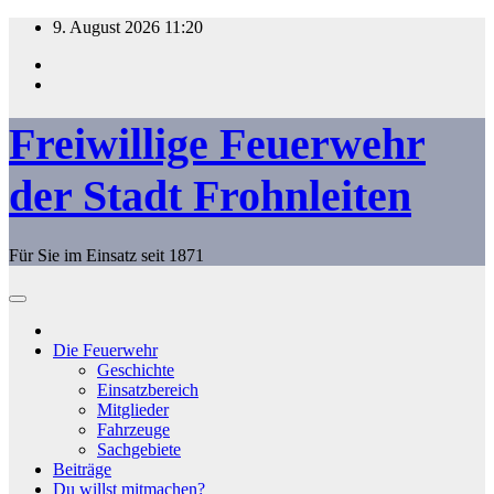
Zum
9. August 2026
11:20
Inhalt
springen
Freiwillige Feuerwehr
der Stadt Frohnleiten
Für Sie im Einsatz seit 1871
Die Feuerwehr
Geschichte
Einsatzbereich
Mitglieder
Fahrzeuge
Sachgebiete
Beiträge
Du willst mitmachen?