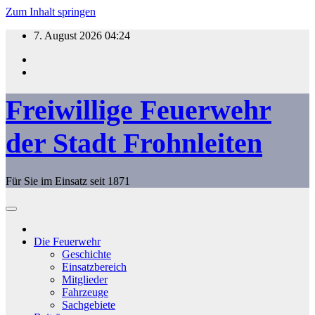
Zum Inhalt springen
7. August 2026
04:24
Freiwillige Feuerwehr
der Stadt Frohnleiten
Für Sie im Einsatz seit 1871
Die Feuerwehr
Geschichte
Einsatzbereich
Mitglieder
Fahrzeuge
Sachgebiete