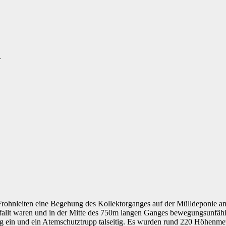
n
Frohnleiten eine Begehung des Kollektorganges auf der Mülldeponie a
fallt waren und in der Mitte des 750m langen Ganges bewegungsunfähig l
ig ein und ein Atemschutztrupp talseitig. Es wurden rund 220 Höhenme