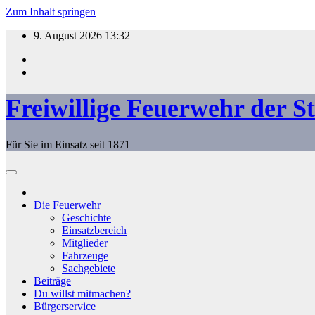
Zum Inhalt springen
9. August 2026
13:32
Freiwillige Feuerwehr der S
Für Sie im Einsatz seit 1871
Die Feuerwehr
Geschichte
Einsatzbereich
Mitglieder
Fahrzeuge
Sachgebiete
Beiträge
Du willst mitmachen?
Bürgerservice