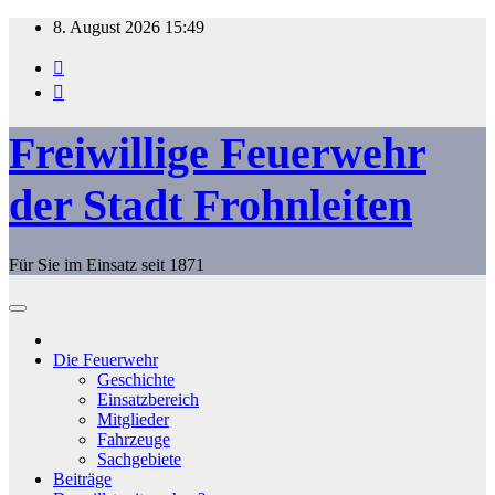
Zum
8. August 2026
15:49
Inhalt
springen
Freiwillige Feuerwehr
der Stadt Frohnleiten
Für Sie im Einsatz seit 1871
Die Feuerwehr
Geschichte
Einsatzbereich
Mitglieder
Fahrzeuge
Sachgebiete
Beiträge