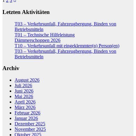
Seitennummerierung
1
2
3
der
Letzten Aktivitäten
Beiträge
T03 – Verkehrsunfall, Fahrzeugbergung, Binden von
Betriebsmitteln
T01 – Technische Hilfeleistung
Dämmerschoppen 2026
T10 – Verkehrsunfall mit eingeklemmter(n) Person(en)
T03 – Verkehrsunfall, Fahrzeugbergung, Binden von
Betriebsmitteln
Archiv
August 2026
Juli 2026
Juni 2026
Mai 2026
April 2026
März 2026
Februar 2026
Januar 2026
Dezember 2025
November 2025
Oktober 2025