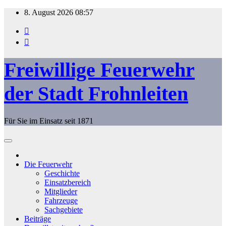
Zum
8. August 2026
08:57
Inhalt
springen
Freiwillige Feuerwehr
der Stadt Frohnleiten
Für Sie im Einsatz seit 1871
Die Feuerwehr
Geschichte
Einsatzbereich
Mitglieder
Fahrzeuge
Sachgebiete
Beiträge