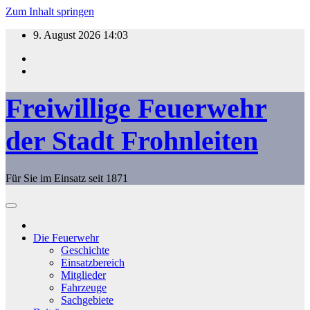
Zum Inhalt springen
9. August 2026
14:03
Freiwillige Feuerwehr
der Stadt Frohnleiten
Für Sie im Einsatz seit 1871
Die Feuerwehr
Geschichte
Einsatzbereich
Mitglieder
Fahrzeuge
Sachgebiete