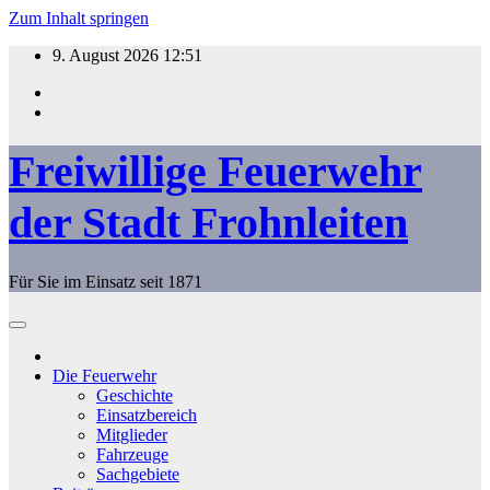
Zum Inhalt springen
9. August 2026
12:51
Freiwillige Feuerwehr
der Stadt Frohnleiten
Für Sie im Einsatz seit 1871
Die Feuerwehr
Geschichte
Einsatzbereich
Mitglieder
Fahrzeuge
Sachgebiete