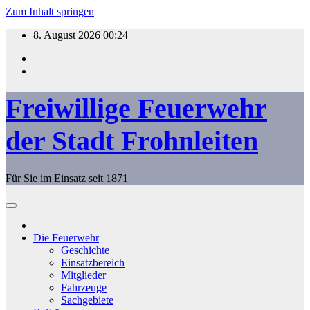
Zum Inhalt springen
8. August 2026
00:24
Freiwillige Feuerwehr
der Stadt Frohnleiten
Für Sie im Einsatz seit 1871
Die Feuerwehr
Geschichte
Einsatzbereich
Mitglieder
Fahrzeuge
Sachgebiete