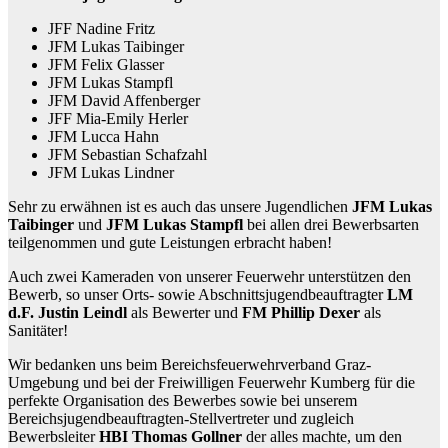
JFF Nadine Fritz
JFM Lukas Taibinger
JFM Felix Glasser
JFM Lukas Stampfl
JFM David Affenberger
JFF Mia-Emily Herler
JFM Lucca Hahn
JFM Sebastian Schafzahl
JFM Lukas Lindner
Sehr zu erwähnen ist es auch das unsere Jugendlichen
JFM Lukas
Taibinger
und
JFM Lukas Stampfl
bei allen drei Bewerbsarten
teilgenommen und gute Leistungen erbracht haben!
Auch zwei Kameraden von unserer Feuerwehr unterstützen den
Bewerb, so unser Orts- sowie Abschnittsjugendbeauftragter
LM
d.F. Justin Leindl
als Bewerter und
FM Phillip Dexer
als
Sanitäter!
Wir bedanken uns beim Bereichsfeuerwehrverband Graz-
Umgebung und bei der Freiwilligen Feuerwehr Kumberg für die
perfekte Organisation des Bewerbes sowie bei unserem
Bereichsjugendbeauftragten-Stellvertreter und zugleich
Bewerbsleiter
HBI Thomas Gollner
der alles machte, um den