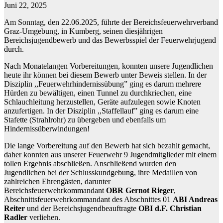
Juni 22, 2025
Am Sonntag, den 22.06.2025, führte der Bereichsfeuerwehrverband
Graz-Umgebung, in Kumberg, seinen diesjährigen
Bereichsjugendbewerb und das Bewerbsspiel der Feuerwehrjugend
durch.
Nach Monatelangen Vorbereitungen, konnten unsere Jugendlichen
heute ihr können bei diesem Bewerb unter Beweis stellen. In der
Disziplin ,,Feuerwehrhindernissübung” ging es darum mehrere
Hürden zu bewältigen, einen Tunnel zu durchkriechen, eine
Schlauchleitung herzustellen, Geräte aufzulegen sowie Knoten
anzufertigen. In der Disziplin ,,Staffellauf” ging es darum eine
Stafette (Strahlrohr) zu übergeben und ebenfalls um
Hindernissüberwindungen!
Die lange Vorbereitung auf den Bewerb hat sich bezahlt gemacht,
daher konnten aus unserer Feuerwehr 9 Jugendmitglieder mit einem
tollen Ergebnis abschließen. Anschließend wurden den
Jugendlichen bei der Schlusskundgebung, ihre Medaillen von
zahlreichen Ehrengästen, darunter
Bereichsfeuerwehrkommandant
OBR Gernot Rieger
,
Abschnittsfeuerwehrkommandant des Abschnittes 01
ABI Andreas
Reiter
und der Bereichsjugendbeauftragte
OBI d.F. Christian
Radler
verliehen.