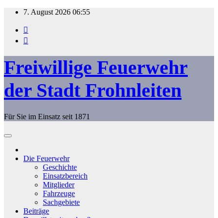
Zum
7. August 2026
06:55
Inhalt
springen
Freiwillige Feuerwehr
der Stadt Frohnleiten
Für Sie im Einsatz seit 1871
Die Feuerwehr
Geschichte
Einsatzbereich
Mitglieder
Fahrzeuge
Sachgebiete
Beiträge