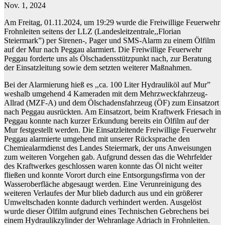
Nov. 1, 2024
Am Freitag, 01.11.2024, um 19:29 wurde die Freiwillige Feuerwehr
Frohnleiten seitens der LLZ (Landesleitzentrale,,Florian
Steiermark”) per Sirenen-, Pager und SMS-Alarm zu einem Ölfilm
auf der Mur nach Peggau alarmiert. Die Freiwillige Feuerwehr
Peggau forderte uns als Ölschadensstützpunkt nach, zur Beratung
der Einsatzleitung sowie dem setzten weiterer Maßnahmen.
Bei der Alarmierung hieß es ,,ca. 100 Liter Hydrauliköl auf Mur”
weshalb umgehend 4 Kameraden mit dem Mehrzweckfahrzeug-
Allrad (MZF-A) und dem Ölschadensfahrzeug (ÖF) zum Einsatzort
nach Peggau ausrückten. Am Einsatzort, beim Kraftwerk Friesach in
Peggau konnte nach kurzer Erkundung bereits ein Ölfilm auf der
Mur festgestellt werden. Die Einsatzleitende Freiwillige Feuerwehr
Peggau alarmierte umgehend mit unserer Rücksprache den
Chemiealarmdienst des Landes Steiermark, der uns Anweisungen
zum weiteren Vorgehen gab. Aufgrund dessen das die Wehrfelder
des Kraftwerkes geschlossen waren konnte das Öl nicht weiter
fließen und konnte Vorort durch eine Entsorgungsfirma von der
Wasseroberfläche abgesaugt werden. Eine Verunreinigung des
weiteren Verlaufes der Mur blieb dadurch aus und ein größerer
Umweltschaden konnte dadurch verhindert werden. Ausgelöst
wurde dieser Ölfilm aufgrund eines Technischen Gebrechens bei
einem Hydraulikzylinder der Wehranlage Adriach in Frohnleiten.