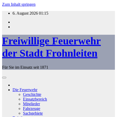
Zum Inhalt springen
6. August 2026
01:15
Freiwillige Feuerwehr
der Stadt Frohnleiten
Für Sie im Einsatz seit 1871
Die Feuerwehr
Geschichte
Einsatzbereich
Mitglieder
Fahrzeuge
Sachgebiete