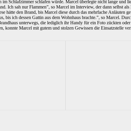
 im Schlafzimmer schlafen würde. Marcel überlegte nicht lange und li
and. Ich sah nur Flammen”, so Marcel im Interview, der dann selbst als
hätte den Brand, bis Marcel diese durch das mehrfache Anläuten gewec
, bis ich dessen Gattin aus dem Wohnhaus brachte.”, so Marcel. Du
andhaus unterwegs, die lediglich ihr Handy für ein Foto zückten oder b
n, konnte Marcel mit gutem und stolzen Gewissen die Einsatzstelle ver