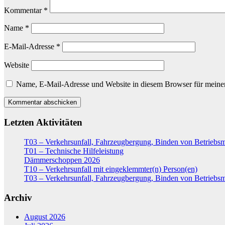
Kommentar
*
Name
*
E-Mail-Adresse
*
Website
Name, E-Mail-Adresse und Website in diesem Browser für meine
Letzten Aktivitäten
T03 – Verkehrsunfall, Fahrzeugbergung, Binden von Betriebsm
T01 – Technische Hilfeleistung
Dämmerschoppen 2026
T10 – Verkehrsunfall mit eingeklemmter(n) Person(en)
T03 – Verkehrsunfall, Fahrzeugbergung, Binden von Betriebsm
Archiv
August 2026