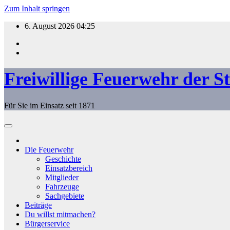
Zum Inhalt springen
6. August 2026
04:25
Freiwillige Feuerwehr der S
Für Sie im Einsatz seit 1871
Die Feuerwehr
Geschichte
Einsatzbereich
Mitglieder
Fahrzeuge
Sachgebiete
Beiträge
Du willst mitmachen?
Bürgerservice