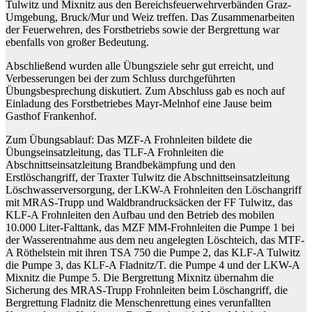
Tulwitz und Mixnitz aus den Bereichsfeuerwehrverbänden Graz-
Umgebung, Bruck/Mur und Weiz treffen. Das Zusammenarbeiten
der Feuerwehren, des Forstbetriebs sowie der Bergrettung war
ebenfalls von großer Bedeutung.
Abschließend wurden alle Übungsziele sehr gut erreicht, und
Verbesserungen bei der zum Schluss durchgeführten
Übungsbesprechung diskutiert. Zum Abschluss gab es noch auf
Einladung des Forstbetriebes Mayr-Melnhof eine Jause beim
Gasthof Frankenhof.
Zum Übungsablauf: Das MZF-A Frohnleiten bildete die
Übungseinsatzleitung, das TLF-A Frohnleiten die
Abschnittseinsatzleitung Brandbekämpfung und den
Erstlöschangriff, der Traxter Tulwitz die Abschnittseinsatzleitung
Löschwasserversorgung, der LKW-A Frohnleiten den Löschangriff
mit MRAS-Trupp und Waldbrandrucksäcken der FF Tulwitz, das
KLF-A Frohnleiten den Aufbau und den Betrieb des mobilen
10.000 Liter-Falttank, das MZF MM-Frohnleiten die Pumpe 1 bei
der Wasserentnahme aus dem neu angelegten Löschteich, das MTF-
A Röthelstein mit ihren TSA 750 die Pumpe 2, das KLF-A Tulwitz
die Pumpe 3, das KLF-A Fladnitz/T. die Pumpe 4 und der LKW-A
Mixnitz die Pumpe 5. Die Bergrettung Mixnitz übernahm die
Sicherung des MRAS-Trupp Frohnleiten beim Löschangriff, die
Bergrettung Fladnitz die Menschenrettung eines verunfallten