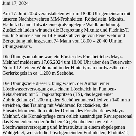
Juni 17, 2024
Am 17. Juni 2024 veranstalteten wir um 18:00 Uhr gemeinsam mit
unseren Nachbarwehren MM-Frohnleiten, Röthelstein, Mixnitz,
Fladnitz/T. und Tulwitz eine großangelegte Waldbrandübung.
Zusätzlich luden wir auch die Bergrettung Mixnitz und Fladnitz/T.
ein. In Summe standen 14 Einsatzfahrzeuge von Feuerwehr und
Bergrettung mit insgesamt 74 Mann von 18.00 – 20.40 Uhr im
Übungseinsatz.
Die Übungsannahme war, ein Förster des Forstbetriebes Mayr-
Melnhof meldet am 17.06.2024 um 18.00 Uhr über den Feuerwehr-
Notruf 122 einen Waldbrand in der Hintertyrnau nordwestlich des
Gerlerkogels in ca. 1.200 m Seehöhe.
Die Übungsziele dieser Übung waren, der Aufbau einer
Löschwasserversorgung aus einem Löschteich im Pumpen-
Relaisbetrieb mit 5 Tragkraftspritzen (TS), das legen einer
Zubringleitung (1.200 m), den Seehöhenunterschied von 140 m zu
erreichen, das Training mit Waldbrand Rucksäcken, die
Einsatzdokumentation mit der Drohne des Forstbetriebes Mayr-
Melnhof, die Kontaktpflege zum örtlich zuständigen Revierpersonal,
das Kennenlernen der örtlichen Gegebenheiten sowie die
Löschwasserversorgung und Infrastruktur in einem abgelegenen
Waldgebiet, wo sich die Löschgemeinden Frohnleiten, Fladnitz/T.,