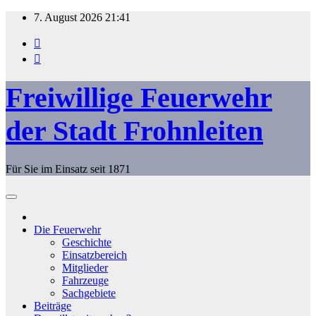
Zum
7. August 2026
21:41
Inhalt
springen
Freiwillige Feuerwehr
der Stadt Frohnleiten
Für Sie im Einsatz seit 1871
Die Feuerwehr
Geschichte
Einsatzbereich
Mitglieder
Fahrzeuge
Sachgebiete
Beiträge