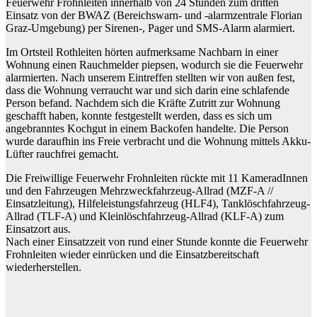
Feuerwehr Frohnleiten innerhalb von 24 Stunden zum dritten
Einsatz von der BWAZ (Bereichswarn- und -alarmzentrale Florian
Graz-Umgebung) per Sirenen-, Pager und SMS-Alarm alarmiert.
Im Ortsteil Rothleiten hörten aufmerksame Nachbarn in einer
Wohnung einen Rauchmelder piepsen, wodurch sie die Feuerwehr
alarmierten. Nach unserem Eintreffen stellten wir von außen fest,
dass die Wohnung verraucht war und sich darin eine schlafende
Person befand. Nachdem sich die Kräfte Zutritt zur Wohnung
geschafft haben, konnte festgestellt werden, dass es sich um
angebranntes Kochgut in einem Backofen handelte. Die Person
wurde daraufhin ins Freie verbracht und die Wohnung mittels Akku-
Lüfter rauchfrei gemacht.
Die Freiwillige Feuerwehr Frohnleiten rückte mit 11 KameradInnen
und den Fahrzeugen Mehrzweckfahrzeug-Allrad (MZF-A //
Einsatzleitung), Hilfeleistungsfahrzeug (HLF4), Tanklöschfahrzeug-
Allrad (TLF-A) und Kleinlöschfahrzeug-Allrad (KLF-A) zum
Einsatzort aus.
Nach einer Einsatzzeit von rund einer Stunde konnte die Feuerwehr
Frohnleiten wieder einrücken und die Einsatzbereitschaft
wiederherstellen.