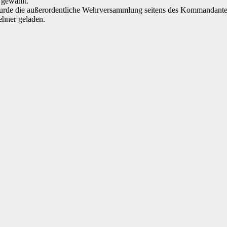
 gewählt.
urde die außerordentliche Wehrversammlung seitens des Kommandant
ehner geladen.