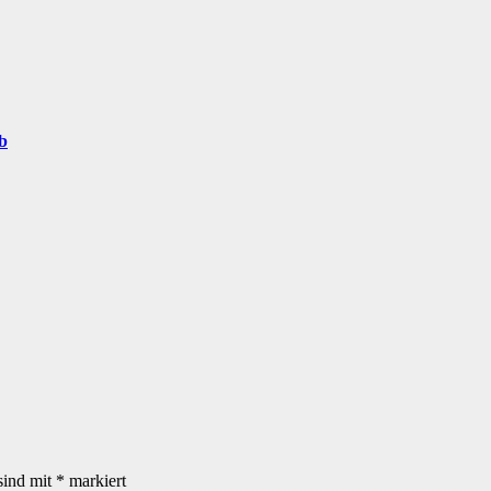
b
sind mit
*
markiert