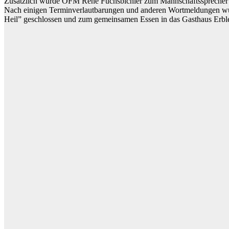
Zusätzlich wurde OFM René Fuchsbichler zum Mannschaftssprecher
Nach einigen Terminverlautbarungen und anderen Wortmeldungen w
Heil” geschlossen und zum gemeinsamen Essen in das Gasthaus Erbl