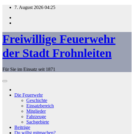
Zum
7. August 2026
04:25
Inhalt
springen
Freiwillige Feuerwehr
der Stadt Frohnleiten
Für Sie im Einsatz seit 1871
Die Feuerwehr
Geschichte
Einsatzbereich
Mitglieder
Fahrzeuge
Sachgebiete
Beiträge
Du willst mitmachen?