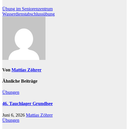
Beitragsnavigation
Übung im Seniorenzentrum
Wasserdienstabschlussübung
Von
Mattias Zöhrer
Ähnliche Beiträge
Übungen
46. Tauchlager Grundlsee
Juni 6, 2026
Mattias Zöhrer
Übungen