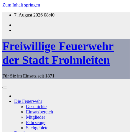
Zum Inhalt springen
7. August 2026
08:40
Freiwillige Feuerwehr
der Stadt Frohnleiten
Für Sie im Einsatz seit 1871
Die Feuerwehr
Geschichte
Einsatzbereich
Mitglieder
Fahrzeuge
Sachgebiete