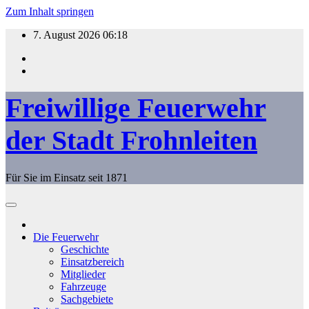
Zum Inhalt springen
7. August 2026
06:18
Freiwillige Feuerwehr
der Stadt Frohnleiten
Für Sie im Einsatz seit 1871
Die Feuerwehr
Geschichte
Einsatzbereich
Mitglieder
Fahrzeuge
Sachgebiete