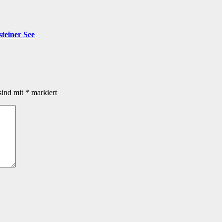
teiner See
sind mit
*
markiert