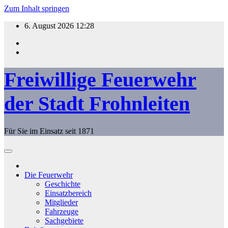
Zum Inhalt springen
6. August 2026
12:28
Freiwillige Feuerwehr
der Stadt Frohnleiten
Für Sie im Einsatz seit 1871
Die Feuerwehr
Geschichte
Einsatzbereich
Mitglieder
Fahrzeuge
Sachgebiete