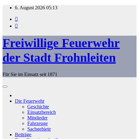
Zum
6. August 2026
05:13
Inhalt
springen
Freiwillige Feuerwehr
der Stadt Frohnleiten
Für Sie im Einsatz seit 1871
Die Feuerwehr
Geschichte
Einsatzbereich
Mitglieder
Fahrzeuge
Sachgebiete
Beiträge