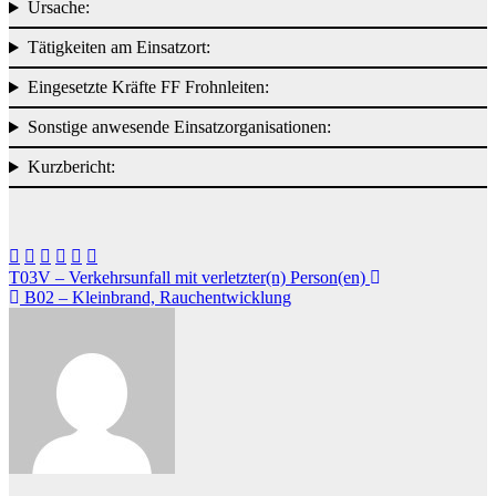
Ursache:
Tätigkeiten am Einsatzort:
Eingesetzte Kräfte FF Frohnleiten:
Sonstige anwesende Einsatzorganisationen:
Kurzbericht:
Beitragsnavigation
T03V – Verkehrsunfall mit verletzter(n) Person(en)
B02 – Kleinbrand, Rauchentwicklung