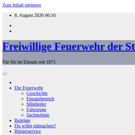
Zum Inhalt springen
8. August 2026
06:16
Freiwillige Feuerwehr der S
Für Sie im Einsatz seit 1871
Die Feuerwehr
Geschichte
Einsatzbereich
Mitglieder
Fahrzeuge
Sachgebiete
Beiträge
Du willst mitmachen?
Bürgerservice