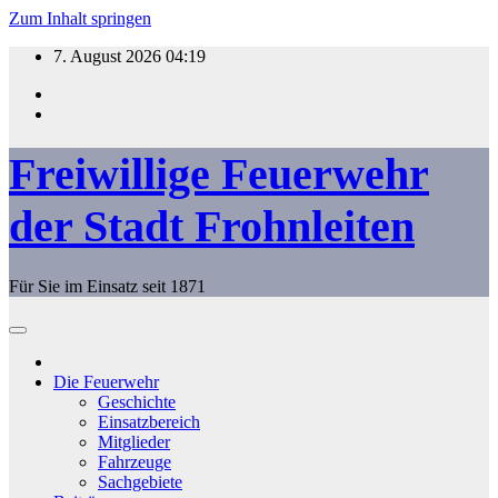
Zum Inhalt springen
7. August 2026
04:19
Freiwillige Feuerwehr
der Stadt Frohnleiten
Für Sie im Einsatz seit 1871
Die Feuerwehr
Geschichte
Einsatzbereich
Mitglieder
Fahrzeuge
Sachgebiete