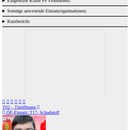
Eingesetzte Kräfte FF Frohnleiten:
Sonstige anwesende Einsatzorganisationen:
Kurzbericht:
Beitragsnavigation
T02 – Türöffnung
ÖF-Einsatz: T17- Schadstoff