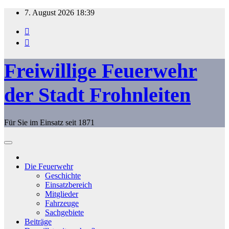
Zum
7. August 2026
18:39
Inhalt
springen
Freiwillige Feuerwehr
der Stadt Frohnleiten
Für Sie im Einsatz seit 1871
Die Feuerwehr
Geschichte
Einsatzbereich
Mitglieder
Fahrzeuge
Sachgebiete
Beiträge