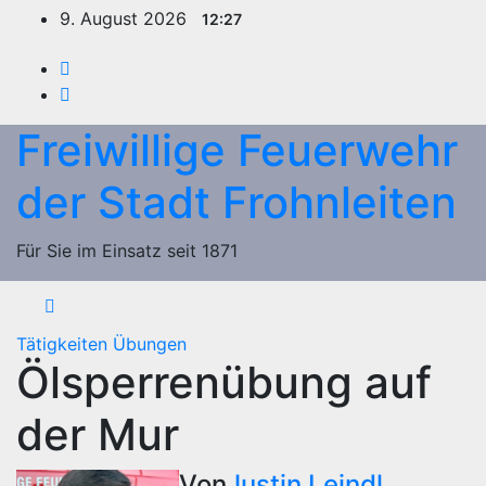
Zum
9. August 2026
12:27
Inhalt
springen
Freiwillige Feuerwehr
der Stadt Frohnleiten
Für Sie im Einsatz seit 1871
Tätigkeiten
Übungen
Ölsperrenübung auf
der Mur
Von
Justin Leindl