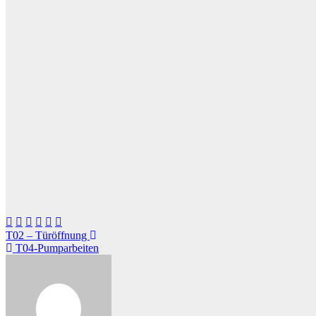
Beitragsnavigation
T02 – Türöffnung
T04-Pumparbeiten