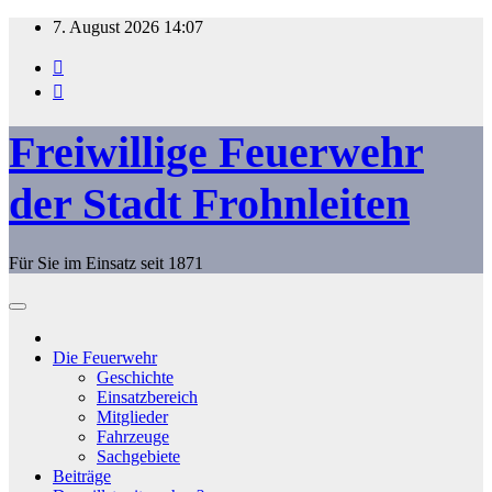
Zum
7. August 2026
14:07
Inhalt
springen
Freiwillige Feuerwehr
der Stadt Frohnleiten
Für Sie im Einsatz seit 1871
Die Feuerwehr
Geschichte
Einsatzbereich
Mitglieder
Fahrzeuge
Sachgebiete
Beiträge