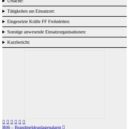
Ursache:
Tätigkeiten am Einsatzort:
Eingesetzte Kräfte FF Frohnleiten:
Sonstige anwesende Einsatzorganisationen:
Kurzbericht:
Beitragsnavigation
B06 – Brandmeldeanlagenalarm