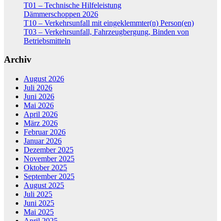
T01 – Technische Hilfeleistung
Dämmerschoppen 2026
T10 – Verkehrsunfall mit eingeklemmter(n) Person(en)
T03 – Verkehrsunfall, Fahrzeugbergung, Binden von
Betriebsmitteln
Archiv
August 2026
Juli 2026
Juni 2026
Mai 2026
April 2026
März 2026
Februar 2026
Januar 2026
Dezember 2025
November 2025
Oktober 2025
September 2025
August 2025
Juli 2025
Juni 2025
Mai 2025
April 2025