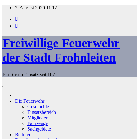
Zum
7. August 2026
11:12
Inhalt
springen
Freiwillige Feuerwehr
der Stadt Frohnleiten
Für Sie im Einsatz seit 1871
Die Feuerwehr
Geschichte
Einsatzbereich
Mitglieder
Fahrzeuge
Sachgebiete
Beiträge