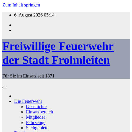
Zum Inhalt springen
6. August 2026
05:14
Freiwillige Feuerwehr
der Stadt Frohnleiten
Für Sie im Einsatz seit 1871
Die Feuerwehr
Geschichte
Einsatzbereich
Mitglieder
Fahrzeuge
Sachgebiete