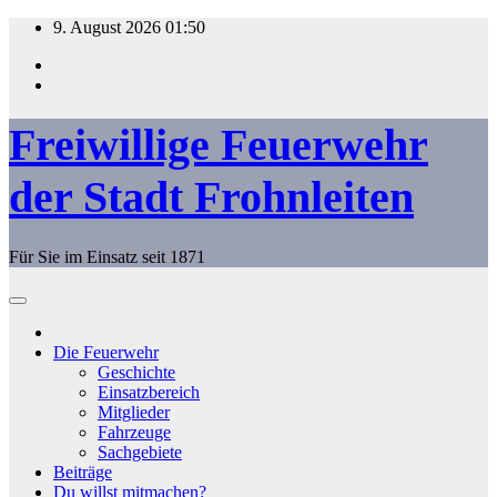
Zum
9. August 2026
01:50
Inhalt
springen
Freiwillige Feuerwehr
der Stadt Frohnleiten
Für Sie im Einsatz seit 1871
Die Feuerwehr
Geschichte
Einsatzbereich
Mitglieder
Fahrzeuge
Sachgebiete
Beiträge
Du willst mitmachen?