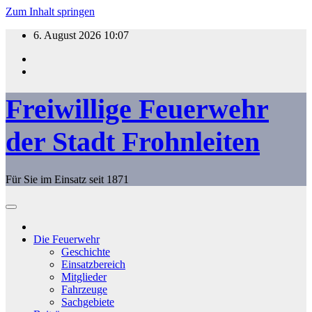
Zum Inhalt springen
6. August 2026
10:07
Freiwillige Feuerwehr
der Stadt Frohnleiten
Für Sie im Einsatz seit 1871
Die Feuerwehr
Geschichte
Einsatzbereich
Mitglieder
Fahrzeuge
Sachgebiete