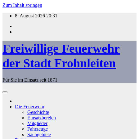
Zum Inhalt springen
8. August 2026
20:31
Freiwillige Feuerwehr
der Stadt Frohnleiten
Für Sie im Einsatz seit 1871
Die Feuerwehr
Geschichte
Einsatzbereich
Mitglieder
Fahrzeuge
Sachgebiete