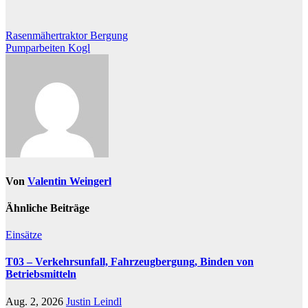
Beitragsnavigation
Rasenmähertraktor Bergung
Pumparbeiten Kogl
Von
Valentin Weingerl
Ähnliche Beiträge
Einsätze
T03 – Verkehrsunfall, Fahrzeugbergung, Binden von
Betriebsmitteln
Aug. 2, 2026
Justin Leindl