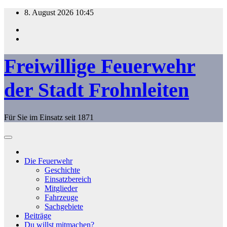
Zum
8. August 2026
10:45
Inhalt
springen
Freiwillige Feuerwehr
der Stadt Frohnleiten
Für Sie im Einsatz seit 1871
Die Feuerwehr
Geschichte
Einsatzbereich
Mitglieder
Fahrzeuge
Sachgebiete
Beiträge
Du willst mitmachen?