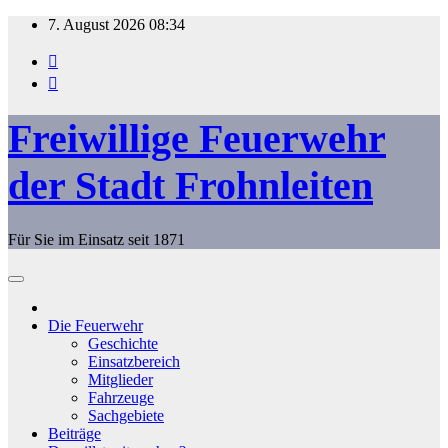
Zum
7. August 2026
08:34
Inhalt
springen
Freiwillige Feuerwehr
der Stadt Frohnleiten
Für Sie im Einsatz seit 1871
Die Feuerwehr
Geschichte
Einsatzbereich
Mitglieder
Fahrzeuge
Sachgebiete
Beiträge