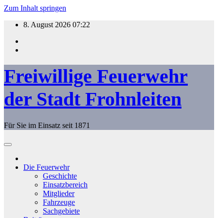
Zum Inhalt springen
8. August 2026
07:22
Freiwillige Feuerwehr
der Stadt Frohnleiten
Für Sie im Einsatz seit 1871
Die Feuerwehr
Geschichte
Einsatzbereich
Mitglieder
Fahrzeuge
Sachgebiete