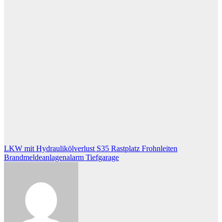
Beitragsnavigation
LKW mit Hydraulikölverlust S35 Rastplatz Frohnleiten
Brandmeldeanlagenalarm Tiefgarage