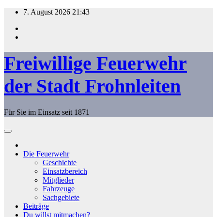
Zum
7. August 2026
21:43
Inhalt
springen
Freiwillige Feuerwehr
der Stadt Frohnleiten
Für Sie im Einsatz seit 1871
Die Feuerwehr
Geschichte
Einsatzbereich
Mitglieder
Fahrzeuge
Sachgebiete
Beiträge
Du willst mitmachen?