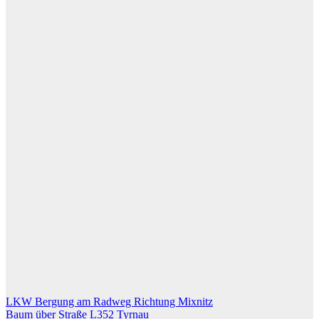
Beitragsnavigation
LKW Bergung am Radweg Richtung Mixnitz
Baum über Straße L352 Tyrnau