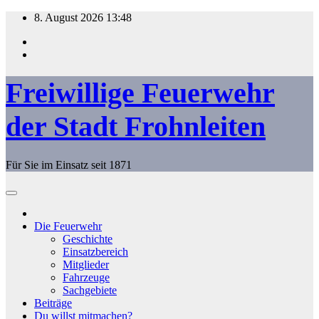
Zum
8. August 2026
13:48
Inhalt
springen
Freiwillige Feuerwehr
der Stadt Frohnleiten
Für Sie im Einsatz seit 1871
Die Feuerwehr
Geschichte
Einsatzbereich
Mitglieder
Fahrzeuge
Sachgebiete
Beiträge
Du willst mitmachen?